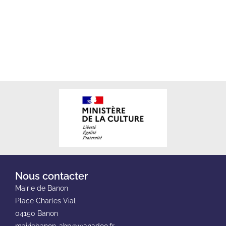
Nous contacter
Mairie de Banon
Place Charles Vial
04150 Banon
mairiebanon-ahp@wanadoo.fr