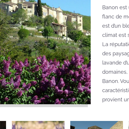
Banon est 
flanc de m
est d’un bl
climat est 
La réputat
des paysag
lavande d’u
domaines,
Banon. Vou
caractérist
provient u