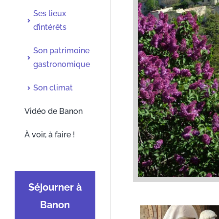
Ses lieux
d’intérêts
Son patrimoine
gastronomique
Son climat
Vidéo de Banon
À voir, à faire !
Séjourner à
Banon