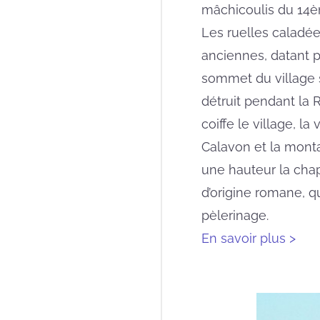
mâchicoulis du 14è
Les ruelles caladé
anciennes, datant p
sommet du village s
détruit pendant la R
coiffe le village, l
Calavon et la monta
une hauteur la cha
d’origine romane, q
pèlerinage.
En savoir plus >