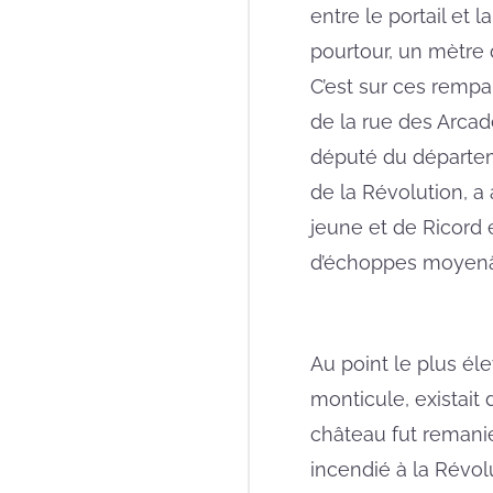
entre le portail et 
pourtour, un mètre 
C’est sur ces rempa
de la rue des Arcades
député du départem
de la Révolution, a 
jeune et de Ricord 
d’échoppes moyenâg
Au point le plus éle
monticule, existait
château fut remani
incendié à la Révolu