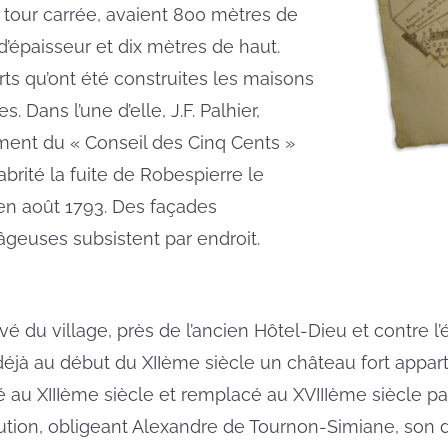
la tour carrée, avaient 800 mètres de
d’épaisseur et dix mètres de haut.
rts qu’ont été construites les maisons
. Dans l’une d’elle, J.F. Palhier,
ent du « Conseil des Cinq Cents »
abrité la fuite de Robespierre le
en août 1793. Des façades
euses subsistent par endroit.
vé du village, près de l’ancien Hôtel-Dieu et contre l
 déjà au début du XIIème siècle un château fort appa
é au XIIIème siècle et remplacé au XVIIIème siècle p
tion, obligeant Alexandre de Tournon-Simiane, son dern